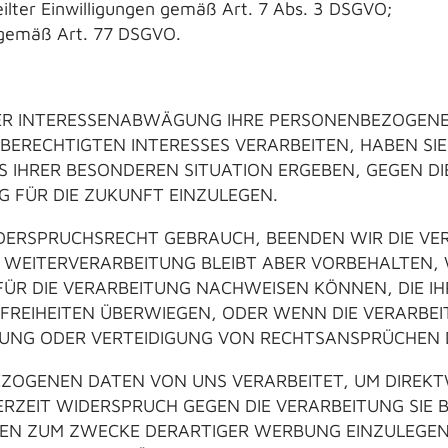
ilter Einwilligungen gemäß Art. 7 Abs. 3 DSGVO;
gemäß Art. 77 DSGVO.
NER INTERESSENABWÄGUNG IHRE PERSONENBEZOGEN
ERECHTIGTEN INTERESSES VERARBEITEN, HABEN SIE 
US IHRER BESONDEREN SITUATION ERGEBEN, GEGEN D
 FÜR DIE ZUKUNFT EINZULEGEN.
DERSPRUCHSRECHT GEBRAUCH, BEENDEN WIR DIE VE
E WEITERVERARBEITUNG BLEIBT ABER VORBEHALTEN
R DIE VERARBEITUNG NACHWEISEN KÖNNEN, DIE IH
REIHEITEN ÜBERWIEGEN, ODER WENN DIE VERARBEI
NG ODER VERTEIDIGUNG VON RECHTSANSPRÜCHEN D
ZOGENEN DATEN VON UNS VERARBEITET, UM DIREKT
DERZEIT WIDERSPRUCH GEGEN DIE VERARBEITUNG SIE
N ZUM ZWECKE DERARTIGER WERBUNG EINZULEGEN.