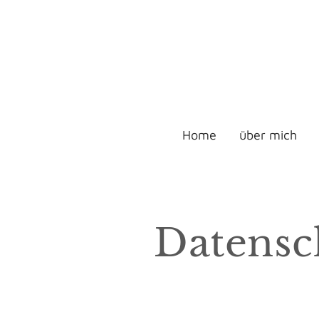
Home
über mich
Datensc